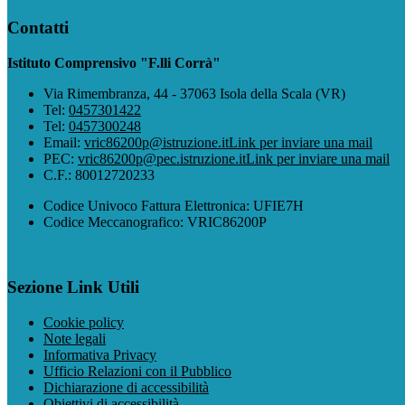
Contatti
Istituto Comprensivo "F.lli Corrà"
Via Rimembranza, 44 - 37063 Isola della Scala (VR)
Tel:
0457301422
Tel:
0457300248
Email:
vric86200p@istruzione.it
Link per inviare una mail
PEC:
vric86200p@pec.istruzione.it
Link per inviare una mail
C.F.: 80012720233
Codice Univoco Fattura Elettronica: UFIE7H
Codice Meccanografico: VRIC86200P
Sezione Link Utili
Cookie policy
Note legali
Informativa Privacy
Ufficio Relazioni con il Pubblico
Dichiarazione di accessibilità
Obiettivi di accessibilità