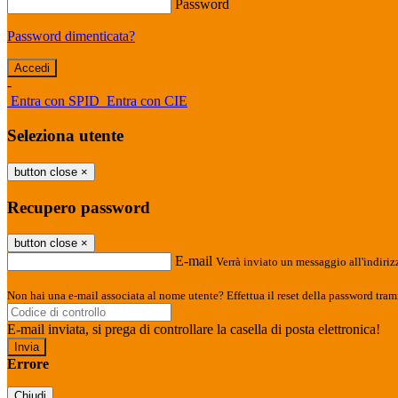
Password
Password dimenticata?
-
Entra con SPID
Entra con CIE
Seleziona utente
button close
×
Recupero password
button close
×
E-mail
Verrà inviato un messaggio all'indirizz
Non hai una e-mail associata al nome utente? Effettua il reset della password tram
E-mail inviata, si prega di controllare la casella di posta elettronica!
Errore
Chiudi