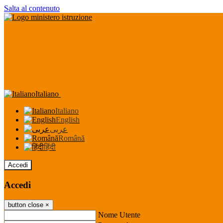
Salta al contenuto
Italiano
Italiano
English
عربى
Română
हिंदी
Accedi
Accedi
button close
×
Nome Utente