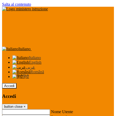
Salta al contenuto
Italiano
Italiano
English
عربى
Română
हिंदी
Accedi
Accedi
button close
×
Nome Utente