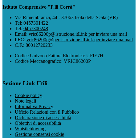
Istituto Comprensivo "F.lli Corrà"
Via Rimembranza, 44 - 37063 Isola della Scala (VR)
Tel:
0457301422
Tel:
0457300248
Email:
vric86200p@istruzione.it
Link per inviare una mail
PEC:
vric86200p@pec.istruzione.it
Link per inviare una mail
C.F.: 80012720233
Codice Univoco Fattura Elettronica: UFIE7H
Codice Meccanografico: VRIC86200P
Sezione Link Utili
Cookie policy
Note legali
Informativa Privacy
Ufficio Relazioni con il Pubblico
Dichiarazione di accessibilità
Obiettivi di accessibilità
Whistleblowing
Gestione consensi cookie