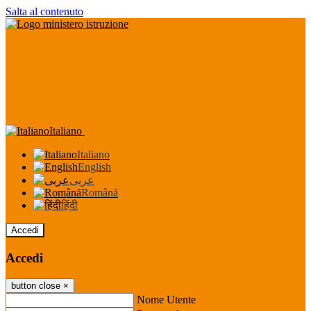
Salta al contenuto
Italiano
Italiano
English
عربى
Română
हिंदी
Accedi
Accedi
button close
×
Nome Utente