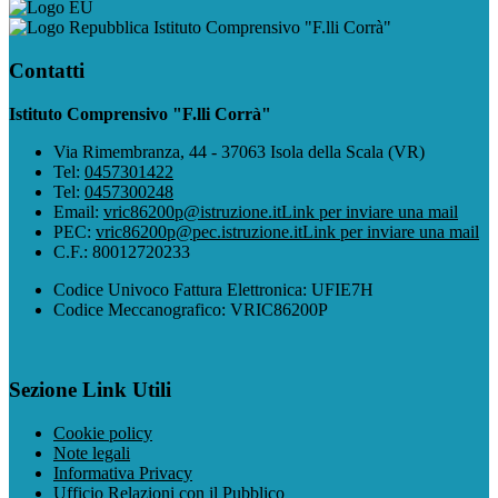
Istituto Comprensivo "F.lli Corrà"
Contatti
Istituto Comprensivo "F.lli Corrà"
Via Rimembranza, 44 - 37063 Isola della Scala (VR)
Tel:
0457301422
Tel:
0457300248
Email:
vric86200p@istruzione.it
Link per inviare una mail
PEC:
vric86200p@pec.istruzione.it
Link per inviare una mail
C.F.: 80012720233
Codice Univoco Fattura Elettronica: UFIE7H
Codice Meccanografico: VRIC86200P
Sezione Link Utili
Cookie policy
Note legali
Informativa Privacy
Ufficio Relazioni con il Pubblico