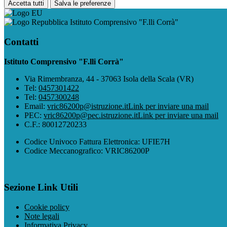
Accetta tutti
Salva le preferenze
Istituto Comprensivo "F.lli Corrà"
Contatti
Istituto Comprensivo "F.lli Corrà"
Via Rimembranza, 44 - 37063 Isola della Scala (VR)
Tel:
0457301422
Tel:
0457300248
Email:
vric86200p@istruzione.it
Link per inviare una mail
PEC:
vric86200p@pec.istruzione.it
Link per inviare una mail
C.F.: 80012720233
Codice Univoco Fattura Elettronica: UFIE7H
Codice Meccanografico: VRIC86200P
Sezione Link Utili
Cookie policy
Note legali
Informativa Privacy