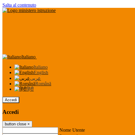
Salta al contenuto
Italiano
Italiano
English
عربى
Română
हिंदी
Accedi
Accedi
button close
×
Nome Utente