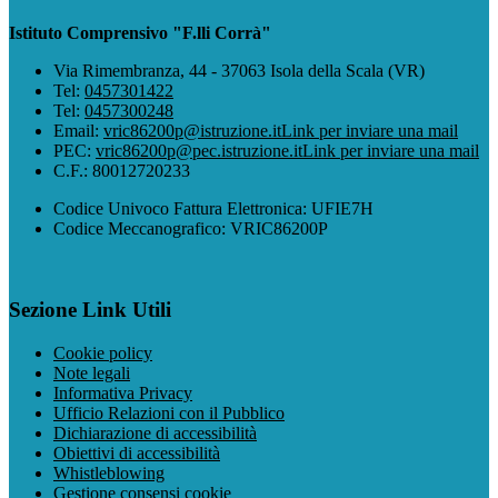
Istituto Comprensivo "F.lli Corrà"
Via Rimembranza, 44 - 37063 Isola della Scala (VR)
Tel:
0457301422
Tel:
0457300248
Email:
vric86200p@istruzione.it
Link per inviare una mail
PEC:
vric86200p@pec.istruzione.it
Link per inviare una mail
C.F.: 80012720233
Codice Univoco Fattura Elettronica: UFIE7H
Codice Meccanografico: VRIC86200P
Sezione Link Utili
Cookie policy
Note legali
Informativa Privacy
Ufficio Relazioni con il Pubblico
Dichiarazione di accessibilità
Obiettivi di accessibilità
Whistleblowing
Gestione consensi cookie