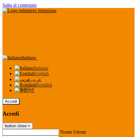
Salta al contenuto
Italiano
Italiano
English
عربى
Română
हिंदी
Accedi
Accedi
button close
×
Nome Utente