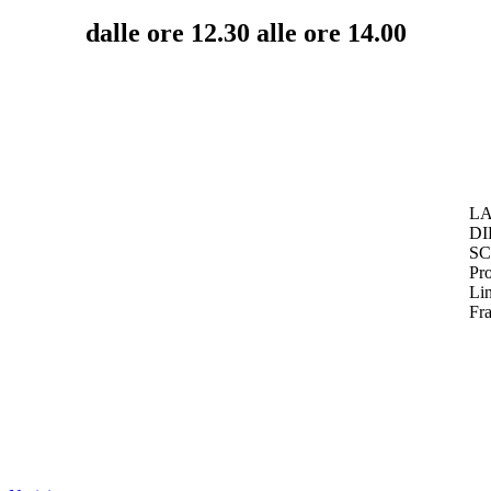
dalle ore 12.30 alle ore 14.00
L
DI
S
Pro
Li
Fra