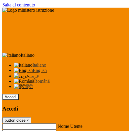
Salta al contenuto
Italiano
Italiano
English
عربى
Română
हिंदी
Accedi
Accedi
button close
×
Nome Utente