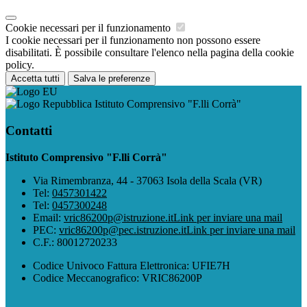
Cookie necessari per il funzionamento
I cookie necessari per il funzionamento non possono essere
disabilitati. È possibile consultare l'elenco nella pagina della cookie
policy.
Accetta tutti
Salva le preferenze
Istituto Comprensivo "F.lli Corrà"
Contatti
Istituto Comprensivo "F.lli Corrà"
Via Rimembranza, 44 - 37063 Isola della Scala (VR)
Tel:
0457301422
Tel:
0457300248
Email:
vric86200p@istruzione.it
Link per inviare una mail
PEC:
vric86200p@pec.istruzione.it
Link per inviare una mail
C.F.: 80012720233
Codice Univoco Fattura Elettronica: UFIE7H
Codice Meccanografico: VRIC86200P