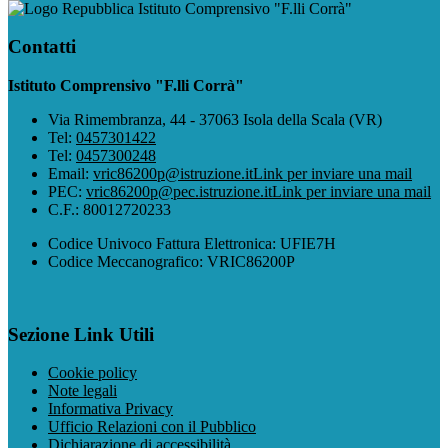
Istituto Comprensivo "F.lli Corrà"
Contatti
Istituto Comprensivo "F.lli Corrà"
Via Rimembranza, 44 - 37063 Isola della Scala (VR)
Tel:
0457301422
Tel:
0457300248
Email:
vric86200p@istruzione.it
Link per inviare una mail
PEC:
vric86200p@pec.istruzione.it
Link per inviare una mail
C.F.: 80012720233
Codice Univoco Fattura Elettronica: UFIE7H
Codice Meccanografico: VRIC86200P
Sezione Link Utili
Cookie policy
Note legali
Informativa Privacy
Ufficio Relazioni con il Pubblico
Dichiarazione di accessibilità