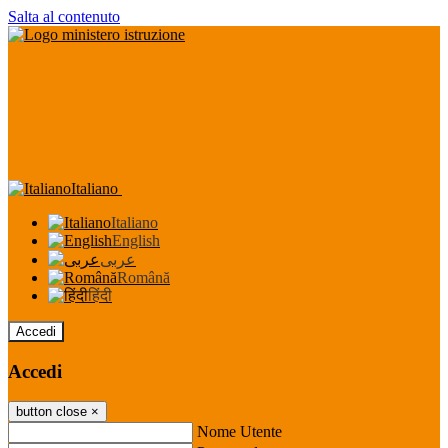
Salta al contenuto
Italiano
Italiano
English
عربى
Română
हिंदी
Accedi
Accedi
button close
×
Nome Utente