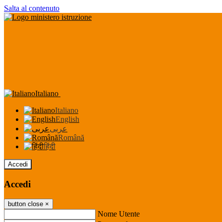
Salta al contenuto
Italiano
Italiano
English
عربى
Română
हिंदी
Accedi
Accedi
button close
×
Nome Utente