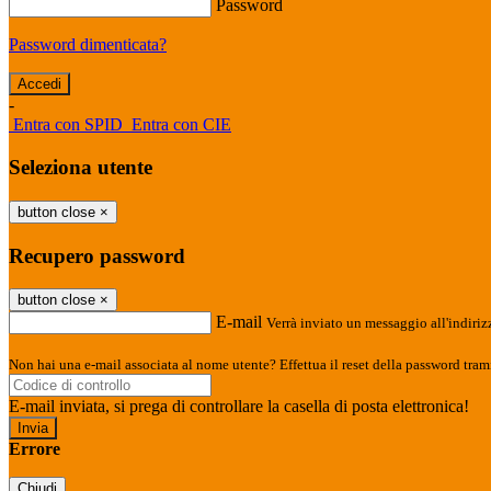
Password
Password dimenticata?
-
Entra con SPID
Entra con CIE
Seleziona utente
button close
×
Recupero password
button close
×
E-mail
Verrà inviato un messaggio all'indirizz
Non hai una e-mail associata al nome utente? Effettua il reset della password tram
E-mail inviata, si prega di controllare la casella di posta elettronica!
Errore
Chiudi