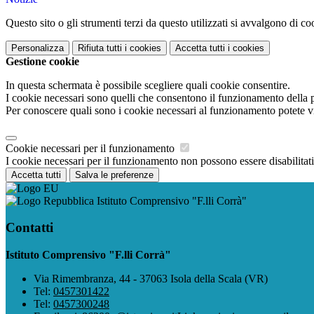
Questo sito o gli strumenti terzi da questo utilizzati si avvalgono di coo
Personalizza
Rifiuta tutti
i cookies
Accetta tutti
i cookies
Gestione cookie
In questa schermata è possibile scegliere quali cookie consentire.
I cookie necessari sono quelli che consentono il funzionamento della pi
Per conoscere quali sono i cookie necessari al funzionamento potete v
Cookie necessari per il funzionamento
I cookie necessari per il funzionamento non possono essere disabilitati.
Accetta tutti
Salva le preferenze
Istituto Comprensivo "F.lli Corrà"
Contatti
Istituto Comprensivo "F.lli Corrà"
Via Rimembranza, 44 - 37063 Isola della Scala (VR)
Tel:
0457301422
Tel:
0457300248