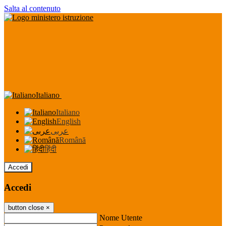
Salta al contenuto
Italiano
Italiano
English
عربى
Română
हिंदी
Accedi
Accedi
button close
×
Nome Utente