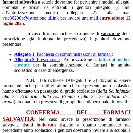
farmaci salvavita
a scuola dovranno far pervenire i moduli allegati,
compilati e firmati da entrambi i genitori (allegato 1), uniti
all’autorizzazione medica (allegato 2), alla mail
vric86200p@istruzione.it
Link per inviare una mail
entro sabato 12
luglio 2025
.
In caso di nuova richiesta (o anche di
variazione
della
prescrizione già inoltrata in precedenza) i genitori dovranno
presentare:
Allegato 1
: Richiesta di somministrazioni di farmaci
;
Allegato 2
: Prescrizione
- Autorizzazione
redatta dal medico
curante
per la somministrazione di farmaci in ambito
scolastico in caso di emergenza.
N.B.: Tali richieste (Allegati 1 e 2) dovranno essere
presentate anche per tutti gli alunni che nel presente anno scolastico
hanno effettuato un
passaggio di grado scolastico
(
dalla Sc. Infanzia
alla Sc. Primaria; dalla Sc. Primaria alla Sc. Secondaria di I
grado
), in quanto in presenza di gruppi docenti/personale rinnovati.
CONFERMA DEI FARMACI
SALVAVITA
: Nel caso invece la prescrizione di farmaco
salvavita risulti
inalterata
rispetto a quanto comunicato nel
precedente anno scolastico, i genitori dovranno inviare alla scuola la