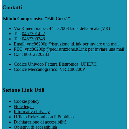
Contatti
Istituto Comprensivo "F.lli Corrà"
Via Rimembranza, 44 - 37063 Isola della Scala (VR)
Tel:
0457301422
Tel:
0457300248
Email:
vric86200p@istruzione.it
Link per inviare una mail
PEC:
vric86200p@pec.istruzione.it
Link per inviare una mail
C.F.: 80012720233
Codice Univoco Fattura Elettronica: UFIE7H
Codice Meccanografico: VRIC86200P
Sezione Link Utili
Cookie policy
Note legali
Informativa Privacy
Ufficio Relazioni con il Pubblico
Dichiarazione di accessibilità
Obiettivi di accessibilità