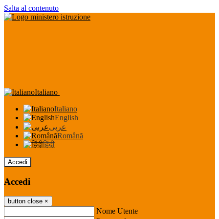
Salta al contenuto
Italiano
Italiano
English
عربى
Română
हिंदी
Accedi
Accedi
button close
×
Nome Utente