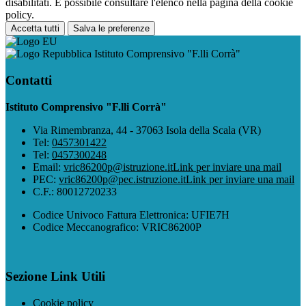
disabilitati. È possibile consultare l'elenco nella pagina della cookie
policy.
Accetta tutti
Salva le preferenze
Istituto Comprensivo "F.lli Corrà"
Contatti
Istituto Comprensivo "F.lli Corrà"
Via Rimembranza, 44 - 37063 Isola della Scala (VR)
Tel:
0457301422
Tel:
0457300248
Email:
vric86200p@istruzione.it
Link per inviare una mail
PEC:
vric86200p@pec.istruzione.it
Link per inviare una mail
C.F.: 80012720233
Codice Univoco Fattura Elettronica: UFIE7H
Codice Meccanografico: VRIC86200P
Sezione Link Utili
Cookie policy