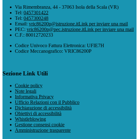
Via Rimembranza, 44 - 37063 Isola della Scala (VR)
Tel:
0457301422
Tel:
0457300248
Email:
vric86200p@istruzione.it
Link per inviare una mail
PEC:
vric86200p@pec.istruzione.it
Link per inviare una mail
C.F.: 80012720233
Codice Univoco Fattura Elettronica: UFIE7H
Codice Meccanografico: VRIC86200P
Sezione Link Utili
Cookie policy
Note legali
Informativa Privacy
Ufficio Relazioni con il Pubblico
Dichiarazione di accessibilità
Obiettivi di accessibilità
Whistleblowing
Gestione consensi cookie
Amministrazione trasparente