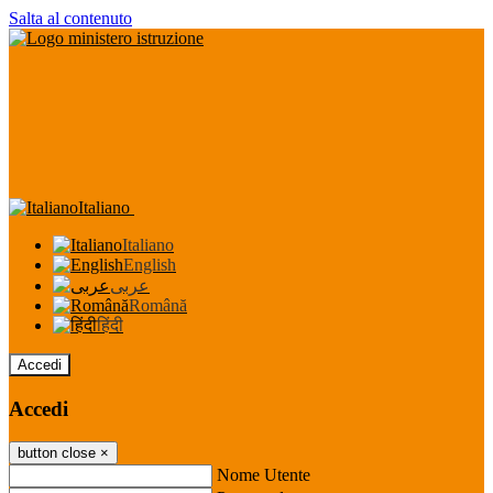
Salta al contenuto
Italiano
Italiano
English
عربى
Română
हिंदी
Accedi
Accedi
button close
×
Nome Utente