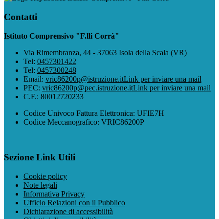
Contatti
Istituto Comprensivo "F.lli Corrà"
Via Rimembranza, 44 - 37063 Isola della Scala (VR)
Tel:
0457301422
Tel:
0457300248
Email:
vric86200p@istruzione.it
Link per inviare una mail
PEC:
vric86200p@pec.istruzione.it
Link per inviare una mail
C.F.: 80012720233
Codice Univoco Fattura Elettronica: UFIE7H
Codice Meccanografico: VRIC86200P
Sezione Link Utili
Cookie policy
Note legali
Informativa Privacy
Ufficio Relazioni con il Pubblico
Dichiarazione di accessibilità