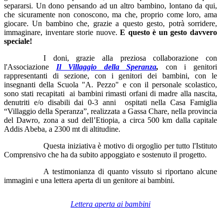
separarsi. Un dono pensando ad un altro bambino, lontano da qui,
che sicuramente non conoscono, ma che, proprio come loro, ama
giocare. Un bambino che, grazie a questo gesto, potrà sorridere,
immaginare, inventare storie nuove.
E questo è un gesto davvero
speciale!
I doni, grazie alla preziosa collaborazione con
l'Associazione
Il Villaggio della Speranza
,
con i genitori
rappresentanti di sezione, con i genitori dei bambini, con le
insegnanti della Scuola "A. Pezzo" e con il personale scolastico,
sono stati recapitati ai bambini rimasti orfani di madre alla nascita,
denutriti e/o disabili dai 0-3 anni ospitati nella Casa Famiglia
“Villaggio della Speranza”, realizzata a Gassa Chare, nella provincia
del Dawro, zona a sud dell’Etiopia, a circa 500 km dalla capitale
Addis Abeba, a 2300 mt di altitudine.
Questa iniziativa è motivo di orgoglio per tutto l'Istituto
Comprensivo che ha da subito appoggiato e sostenuto il progetto.
A testimonianza di quanto vissuto si riportano alcune
immagini e una lettera aperta di un genitore ai bambini.
Lettera aperta ai bambini