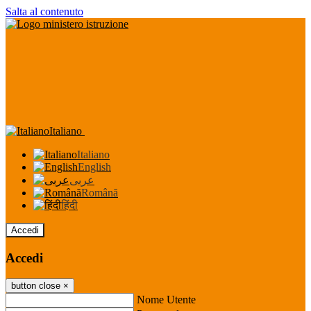
Salta al contenuto
Italiano
Italiano
English
عربى
Română
हिंदी
Accedi
Accedi
button close
×
Nome Utente