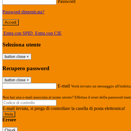
Password
Password dimenticata?
-
Entra con SPID
Entra con CIE
Seleziona utente
button close
×
Recupero password
button close
×
E-mail
Verrà inviato un messaggio all'indirizz
Non hai una e-mail associata al nome utente? Effettua il reset della password tram
E-mail inviata, si prega di controllare la casella di posta elettronica!
Errore
Chiudi