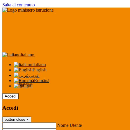
Salta al contenuto
Italiano
Italiano
English
عربى
Română
हिंदी
Accedi
Accedi
button close
×
Nome Utente