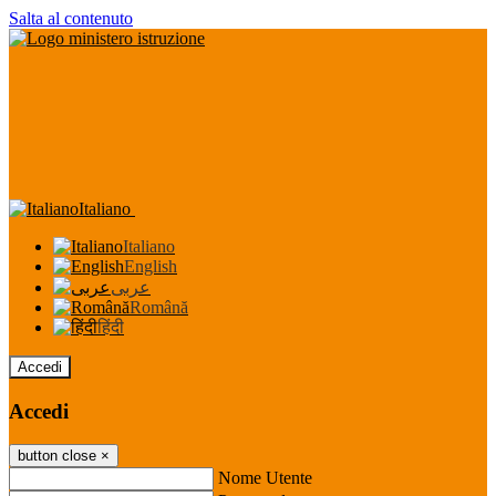
Salta al contenuto
Italiano
Italiano
English
عربى
Română
हिंदी
Accedi
Accedi
button close
×
Nome Utente