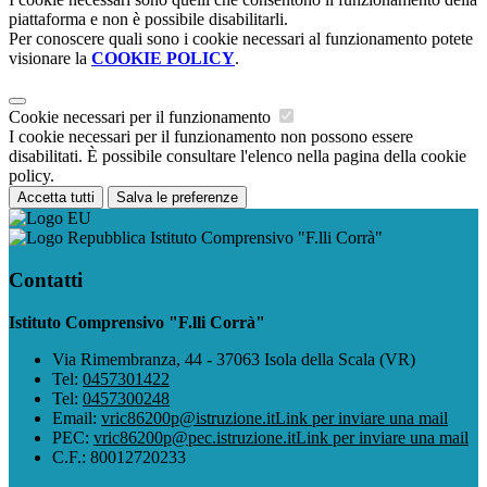
piattaforma e non è possibile disabilitarli.
Per conoscere quali sono i cookie necessari al funzionamento potete
visionare la
COOKIE POLICY
.
Cookie necessari per il funzionamento
I cookie necessari per il funzionamento non possono essere
disabilitati. È possibile consultare l'elenco nella pagina della cookie
policy.
Accetta tutti
Salva le preferenze
Istituto Comprensivo "F.lli Corrà"
Contatti
Istituto Comprensivo "F.lli Corrà"
Via Rimembranza, 44 - 37063 Isola della Scala (VR)
Tel:
0457301422
Tel:
0457300248
Email:
vric86200p@istruzione.it
Link per inviare una mail
PEC:
vric86200p@pec.istruzione.it
Link per inviare una mail
C.F.: 80012720233