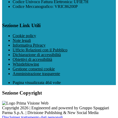
Codice Univoco Fattura Elettronica: UFIE7H
Codice Meccanografico: VRIC86200P
Sezione Link Utili
Cookie policy
Note legali
Informativa Privacy
Ufficio Relazioni con il Pubblico
Dichiarazione di accessibilità
Obiettivi di accessibilità
Whistleblowing
Gestione consensi cookie
Amministrazione trasparente
Pagina visualizzata
464
volte
Sezione Copyright
Copyright 2026 | Engineered and powered by Gruppo Spaggiari
Parma S.p.A. | Divisione Publishing & New Social Media
Disclaimer trattamento dati personali