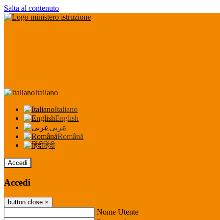
Salta al contenuto
Italiano
Italiano
English
عربى
Română
हिंदी
Accedi
Accedi
button close
×
Nome Utente