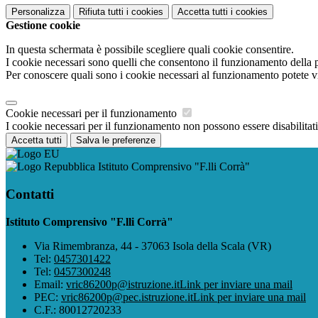
Personalizza
Rifiuta tutti
i cookies
Accetta tutti
i cookies
Gestione cookie
In questa schermata è possibile scegliere quali cookie consentire.
I cookie necessari sono quelli che consentono il funzionamento della pi
Per conoscere quali sono i cookie necessari al funzionamento potete v
Cookie necessari per il funzionamento
I cookie necessari per il funzionamento non possono essere disabilitati.
Accetta tutti
Salva le preferenze
Istituto Comprensivo "F.lli Corrà"
Contatti
Istituto Comprensivo "F.lli Corrà"
Via Rimembranza, 44 - 37063 Isola della Scala (VR)
Tel:
0457301422
Tel:
0457300248
Email:
vric86200p@istruzione.it
Link per inviare una mail
PEC:
vric86200p@pec.istruzione.it
Link per inviare una mail
C.F.: 80012720233