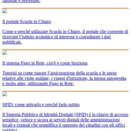
famiglie e personale.
Il portale Scuola in Chiaro
Come e perché utilizzare Scuola in Chiaro, il portale che consente di
ricercare l’istituto scolastico di interesse e consultarne i dati
pubblicati.
Il sistema Pago in Rete, cos'è e come funziona
Tutorial su come pagare l’assicurazione della scuola o le spese
relative alle visite guidate, i viaggi d'istruzione, la mensa autogestita
e molto altro, utilizzando Pago in Rete.
SPID: come attivarlo e perché farlo subito
Il Sistema Pubblico di Identità Digitale (SPID) è la chiave di accesso
semplice, veloce e sicura ai servizi digitali delle amministrazioni
locali e centrali che semplifica il rapporto dei cittadini con gli uffici
pubblici.