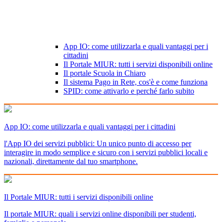
App IO: come utilizzarla e quali vantaggi per i
cittadini
Il Portale MIUR: tutti i servizi disponibili online
Il portale Scuola in Chiaro
Il sistema Pago in Rete, cos'è e come funziona
SPID: come attivarlo e perché farlo subito
App IO: come utilizzarla e quali vantaggi per i cittadini
l'App IO dei servizi pubblici: Un unico punto di accesso per
interagire in modo semplice e sicuro con i servizi pubblici locali e
nazionali, direttamente dal tuo smartphone.
Il Portale MIUR: tutti i servizi disponibili online
Il portale MIUR: quali i servizi online disponibili per studenti,