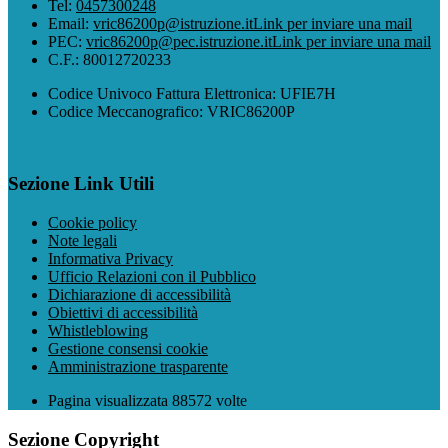
Tel:
0457300248
Email:
vric86200p@istruzione.it
Link per inviare una mail
PEC:
vric86200p@pec.istruzione.it
Link per inviare una mail
C.F.: 80012720233
Codice Univoco Fattura Elettronica: UFIE7H
Codice Meccanografico: VRIC86200P
Sezione Link Utili
Cookie policy
Note legali
Informativa Privacy
Ufficio Relazioni con il Pubblico
Dichiarazione di accessibilità
Obiettivi di accessibilità
Whistleblowing
Gestione consensi cookie
Amministrazione trasparente
Pagina visualizzata
88572
volte
Sezione Copyright