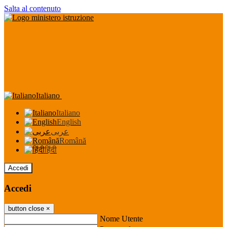
Salta al contenuto
Italiano
Italiano
English
عربى
Română
हिंदी
Accedi
Accedi
button close
×
Nome Utente