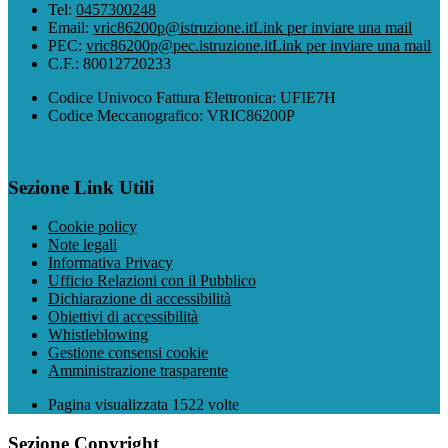
Tel:
0457300248
Email:
vric86200p@istruzione.it
Link per inviare una mail
PEC:
vric86200p@pec.istruzione.it
Link per inviare una mail
C.F.: 80012720233
Codice Univoco Fattura Elettronica: UFIE7H
Codice Meccanografico: VRIC86200P
Sezione Link Utili
Cookie policy
Note legali
Informativa Privacy
Ufficio Relazioni con il Pubblico
Dichiarazione di accessibilità
Obiettivi di accessibilità
Whistleblowing
Gestione consensi cookie
Amministrazione trasparente
Pagina visualizzata
1522
volte
Sezione Copyright