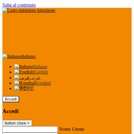
Salta al contenuto
Italiano
Italiano
English
عربى
Română
हिंदी
Accedi
Accedi
button close
×
Nome Utente