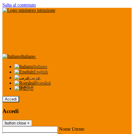
Salta al contenuto
Italiano
Italiano
English
عربى
Română
हिंदी
Accedi
Accedi
button close
×
Nome Utente