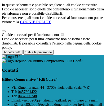
In questa schermata è possibile scegliere quali cookie consentire.
I cookie necessari sono quelli che consentono il funzionamento della
piattaforma e non è possibile disabilitarli.
Per conoscere quali sono i cookie necessari al funzionamento potete
visionare la
COOKIE POLICY
.
Cookie necessari per il funzionamento
I cookie necessari per il funzionamento non possono essere
disabilitati. È possibile consultare l'elenco nella pagina della cookie
policy.
Accetta tutti
Salva le preferenze
Istituto Comprensivo "F.lli Corrà"
Contatti
Istituto Comprensivo "F.lli Corrà"
Via Rimembranza, 44 - 37063 Isola della Scala (VR)
Tel:
0457301422
Tel:
0457300248
Email:
vric86200p@istruzione.it
Link per inviare una mail
PEC:
vric86200p@pec.istruzione.it
Link per inviare una mail