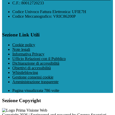
C.F.: 80012720233
Codice Univoco Fattura Elettronica: UFIE7H
Codice Meccanografico: VRIC86200P
Sezione Link Utili
Cookie policy
Note legali
Informativa Privacy
Ufficio Relazioni con il Pubblico
Dichiarazione di accessibilità
Obiettivi di accessibilità
Whistleblowing
Gestione consensi cookie
Amministrazione trasparente
Pagina visualizzata
786
volte
Sezione Copyright
Copyright 2026 | Engineered and powered by Gruppo Spaggiari