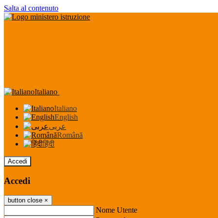
Salta al contenuto
Italiano
Italiano
English
عربى
Română
हिंदी
Accedi
Accedi
button close
×
Nome Utente