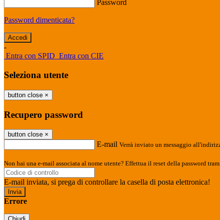
Password
Password dimenticata?
-
Entra con SPID
Entra con CIE
Seleziona utente
button close
×
Recupero password
button close
×
E-mail
Verrà inviato un messaggio all'indirizz
Non hai una e-mail associata al nome utente? Effettua il reset della password tram
E-mail inviata, si prega di controllare la casella di posta elettronica!
Errore
Chiudi