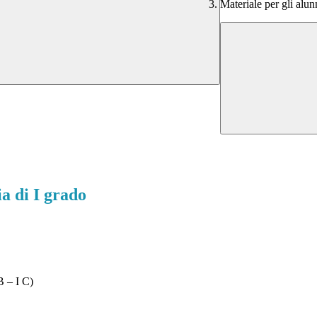
Materiale per gli alun
a di I grado
B – I C)