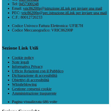
Tel:
0457300248
Email:
vric86200p@istruzione.it
Link per inviare una mail
PEC:
vric86200p@pec.istruzione.it
Link per inviare una mail
C.F.: 80012720233
Codice Univoco Fattura Elettronica: UFIE7H
Codice Meccanografico: VRIC86200P
Sezione Link Utili
Cookie policy
Note legali
Informativa Privacy
Ufficio Relazioni con il Pubblico
Dichiarazione di accessibilità
Obiettivi di accessibilità
Whistleblowing
Gestione consensi cookie
Amministrazione trasparente
Pagina visualizzata
686
volte