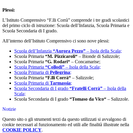
Plessi:
L’Istituto Comprensivo “F.lli Corrà” comprende i tre gradi scolastici
del primo ciclo di istruzione: Scuola dell’Infanzia, Scuola Primaria e
Scuola Secondaria di I grado.
All’interno dell’Istituto Comprensivo ci sono nove plessi:
Scuola dell’Infanzia
“Aurora Pezzo”
– Isola della Scala;
Scuola Primaria
“
M. Pizzicaroli
“
– Bionde di Salizzole;
Scuola Primaria
“
G. Rodari
“
– Concamarise;
Scuola Primaria
“Collodi”
– Isola della Scala;
Scuola Primaria di
Pellegrina
;
Scuola Primaria
“
F.lli Corrà
“
– Salizzole;
Scuola Primaria di
Tarmassia
;
Scuola Secondaria di I grado
“Fratelli Corrà”
– Isola della
Scala;
Scuola Secondaria di I grado
“
Tomaso da Vico
“
– Salizzole.
Notizie
Questo sito o gli strumenti terzi da questo utilizzati si avvalgono di
cookie necessari al funzionamento ed utili alle finalità illustrate nella
COOKIE POLICY
.