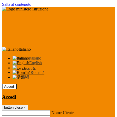
Salta al contenuto
Italiano
Italiano
English
عربى
Română
हिंदी
Accedi
Accedi
button close
×
Nome Utente