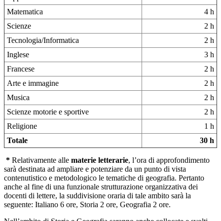
Matematica
4 h
Scienze
2 h
Tecnologia/Informatica
2 h
Inglese
3 h
Francese
2 h
Arte e immagine
2 h
Musica
2 h
Scienze motorie e sportive
2 h
Religione
1 h
Totale
30 h
*
Relativamente alle
materie letterarie
, l’ora di approfondimento
sarà destinata ad ampliare e potenziare da un punto di vista
contenutistico e metodologico le tematiche di geografia. Pertanto
anche al fine di una funzionale strutturazione organizzativa dei
docenti di lettere, la suddivisione oraria di tale ambito sarà la
seguente: Italiano 6 ore, Storia 2 ore, Geografia 2 ore.