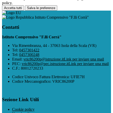
policy.
Accetta tutti
Salva le preferenze
Istituto Comprensivo "F.lli Corrà"
Contatti
Istituto Comprensivo "F.lli Corrà"
Via Rimembranza, 44 - 37063 Isola della Scala (VR)
Tel:
0457301422
Tel:
0457300248
Email:
vric86200p@istruzione.it
Link per inviare una mail
PEC:
vric86200p@pec.istruzione.it
Link per inviare una mail
C.F.: 80012720233
Codice Univoco Fattura Elettronica: UFIE7H
Codice Meccanografico: VRIC86200P
Sezione Link Utili
Cookie policy