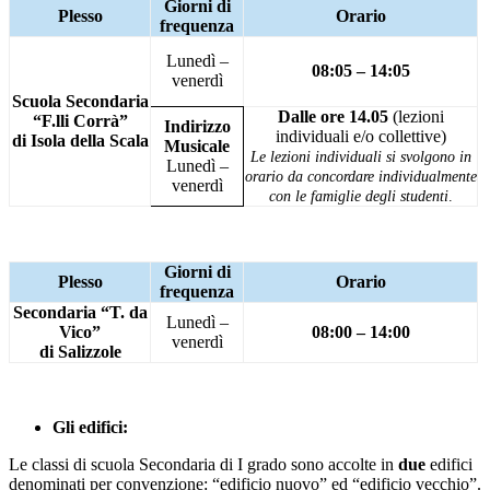
Giorni di
Plesso
Orario
frequenza
Lunedì –
08:05 – 14:05
venerdì
Scuola Secondaria
Dalle ore 14.05
(lezioni
“F.lli Corrà”
Indirizzo
individuali e/o collettive)
di Isola della Scala
Musicale
Le lezioni individuali si svolgono in
Lunedì –
orario da concordare individualmente
venerdì
con le famiglie degli studenti
.
Giorni di
Plesso
Orario
frequenza
Secondaria “T. da
Lunedì –
Vico”
08:00 – 14:00
venerdì
di Salizzole
Gli edifici:
Le classi di scuola Secondaria di I grado sono accolte in
due
edifici
denominati per convenzione: “edificio nuovo” ed “edificio vecchio”.