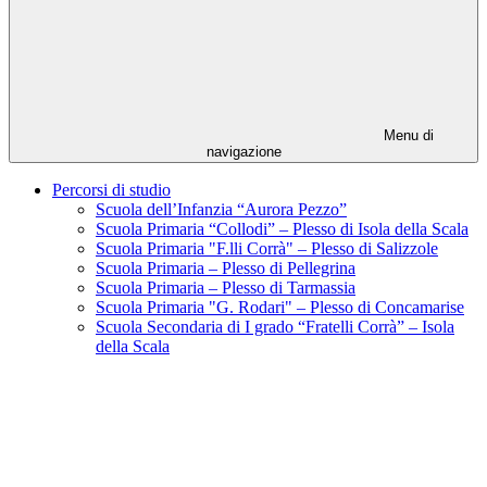
Menu di
navigazione
Percorsi di studio
Scuola dell’Infanzia “Aurora Pezzo”
Scuola Primaria “Collodi” – Plesso di Isola della Scala
Scuola Primaria "F.lli Corrà" – Plesso di Salizzole
Scuola Primaria – Plesso di Pellegrina
Scuola Primaria – Plesso di Tarmassia
Scuola Primaria "G. Rodari" – Plesso di Concamarise
Scuola Secondaria di I grado “Fratelli Corrà” – Isola
della Scala