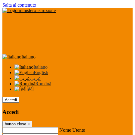
Salta al contenuto
Italiano
Italiano
English
عربى
Română
हिंदी
Accedi
Accedi
button close
×
Nome Utente