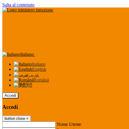
Salta al contenuto
Italiano
Italiano
English
عربى
Română
हिंदी
Accedi
Accedi
button close
×
Nome Utente