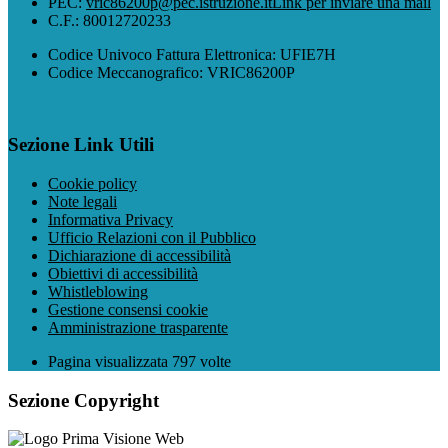
PEC:
vric86200p@pec.istruzione.it
Link per inviare una mail
C.F.: 80012720233
Codice Univoco Fattura Elettronica: UFIE7H
Codice Meccanografico: VRIC86200P
Sezione Link Utili
Cookie policy
Note legali
Informativa Privacy
Ufficio Relazioni con il Pubblico
Dichiarazione di accessibilità
Obiettivi di accessibilità
Whistleblowing
Gestione consensi cookie
Amministrazione trasparente
Pagina visualizzata
797
volte
Sezione Copyright