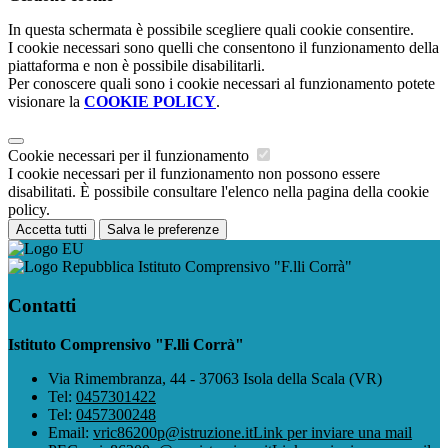
In questa schermata è possibile scegliere quali cookie consentire.
I cookie necessari sono quelli che consentono il funzionamento della
piattaforma e non è possibile disabilitarli.
Per conoscere quali sono i cookie necessari al funzionamento potete
visionare la
COOKIE POLICY
.
Cookie necessari per il funzionamento
I cookie necessari per il funzionamento non possono essere
disabilitati. È possibile consultare l'elenco nella pagina della cookie
policy.
Accetta tutti
Salva le preferenze
Istituto Comprensivo "F.lli Corrà"
Contatti
Istituto Comprensivo "F.lli Corrà"
Via Rimembranza, 44 - 37063 Isola della Scala (VR)
Tel:
0457301422
Tel:
0457300248
Email:
vric86200p@istruzione.it
Link per inviare una mail