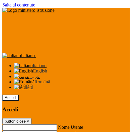
Salta al contenuto
Italiano
Italiano
English
عربى
Română
हिंदी
Accedi
Accedi
button close
×
Nome Utente