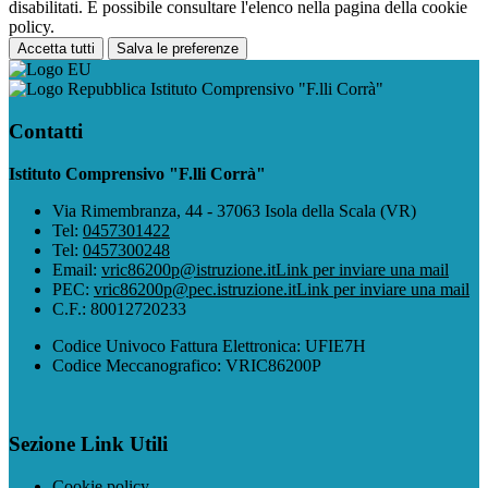
disabilitati. È possibile consultare l'elenco nella pagina della cookie
policy.
Accetta tutti
Salva le preferenze
Istituto Comprensivo "F.lli Corrà"
Contatti
Istituto Comprensivo "F.lli Corrà"
Via Rimembranza, 44 - 37063 Isola della Scala (VR)
Tel:
0457301422
Tel:
0457300248
Email:
vric86200p@istruzione.it
Link per inviare una mail
PEC:
vric86200p@pec.istruzione.it
Link per inviare una mail
C.F.: 80012720233
Codice Univoco Fattura Elettronica: UFIE7H
Codice Meccanografico: VRIC86200P
Sezione Link Utili
Cookie policy