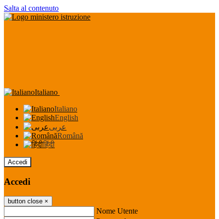
Salta al contenuto
Italiano
Italiano
English
عربى
Română
हिंदी
Accedi
Accedi
button close
×
Nome Utente