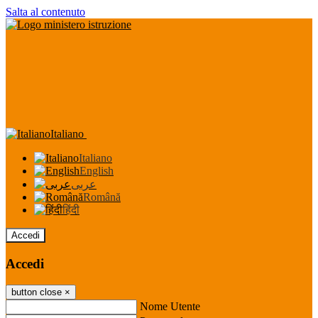
Salta al contenuto
Italiano
Italiano
English
عربى
Română
हिंदी
Accedi
Accedi
button close
×
Nome Utente