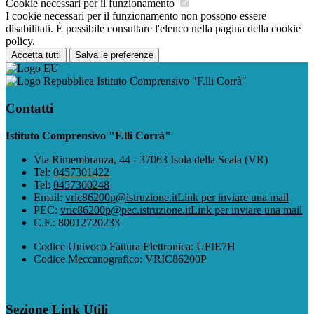
Cookie necessari per il funzionamento
I cookie necessari per il funzionamento non possono essere
disabilitati. È possibile consultare l'elenco nella pagina della cookie
policy.
Accetta tutti
Salva le preferenze
Istituto Comprensivo "F.lli Corrà"
Contatti
Istituto Comprensivo "F.lli Corrà"
Via Rimembranza, 44 - 37063 Isola della Scala (VR)
Tel:
0457301422
Tel:
0457300248
Email:
vric86200p@istruzione.it
Link per inviare una mail
PEC:
vric86200p@pec.istruzione.it
Link per inviare una mail
C.F.: 80012720233
Codice Univoco Fattura Elettronica: UFIE7H
Codice Meccanografico: VRIC86200P
Sezione Link Utili