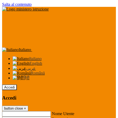
Salta al contenuto
Italiano
Italiano
English
عربى
Română
हिंदी
Accedi
Accedi
button close
×
Nome Utente