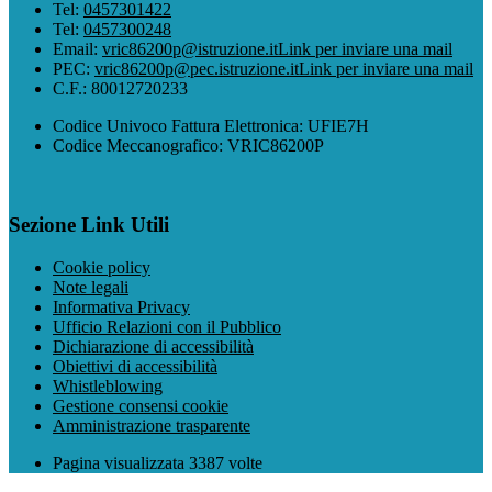
Tel:
0457301422
Tel:
0457300248
Email:
vric86200p@istruzione.it
Link per inviare una mail
PEC:
vric86200p@pec.istruzione.it
Link per inviare una mail
C.F.: 80012720233
Codice Univoco Fattura Elettronica: UFIE7H
Codice Meccanografico: VRIC86200P
Sezione Link Utili
Cookie policy
Note legali
Informativa Privacy
Ufficio Relazioni con il Pubblico
Dichiarazione di accessibilità
Obiettivi di accessibilità
Whistleblowing
Gestione consensi cookie
Amministrazione trasparente
Pagina visualizzata
3387
volte