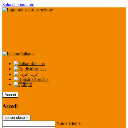
Salta al contenuto
Italiano
Italiano
English
عربى
Română
हिंदी
Accedi
Accedi
button close
×
Nome Utente