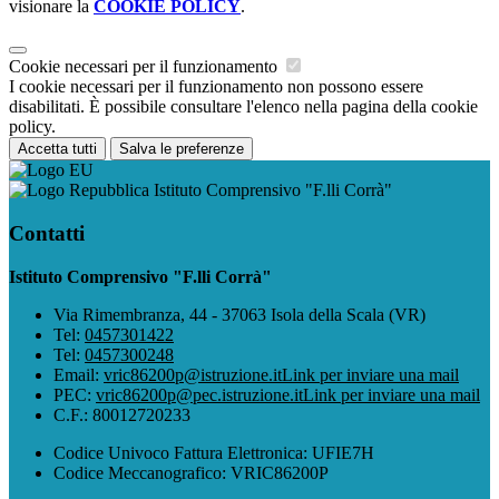
visionare la
COOKIE POLICY
.
Cookie necessari per il funzionamento
I cookie necessari per il funzionamento non possono essere
disabilitati. È possibile consultare l'elenco nella pagina della cookie
policy.
Accetta tutti
Salva le preferenze
Istituto Comprensivo "F.lli Corrà"
Contatti
Istituto Comprensivo "F.lli Corrà"
Via Rimembranza, 44 - 37063 Isola della Scala (VR)
Tel:
0457301422
Tel:
0457300248
Email:
vric86200p@istruzione.it
Link per inviare una mail
PEC:
vric86200p@pec.istruzione.it
Link per inviare una mail
C.F.: 80012720233
Codice Univoco Fattura Elettronica: UFIE7H
Codice Meccanografico: VRIC86200P