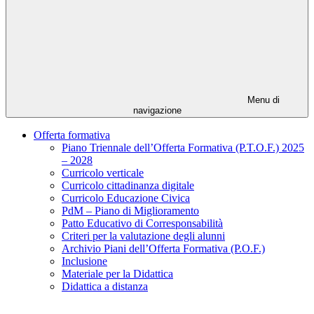
Menu di
navigazione
Offerta formativa
Piano Triennale dell’Offerta Formativa (P.T.O.F.) 2025
– 2028
Curricolo verticale
Curricolo cittadinanza digitale
Curricolo Educazione Civica
PdM – Piano di Miglioramento
Patto Educativo di Corresponsabilità
Criteri per la valutazione degli alunni
Archivio Piani dell’Offerta Formativa (P.O.F.)
Inclusione
Materiale per la Didattica
Didattica a distanza