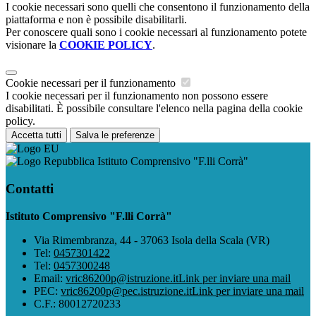
I cookie necessari sono quelli che consentono il funzionamento della
piattaforma e non è possibile disabilitarli.
Per conoscere quali sono i cookie necessari al funzionamento potete
visionare la
COOKIE POLICY
.
Cookie necessari per il funzionamento
I cookie necessari per il funzionamento non possono essere
disabilitati. È possibile consultare l'elenco nella pagina della cookie
policy.
Accetta tutti
Salva le preferenze
Istituto Comprensivo "F.lli Corrà"
Contatti
Istituto Comprensivo "F.lli Corrà"
Via Rimembranza, 44 - 37063 Isola della Scala (VR)
Tel:
0457301422
Tel:
0457300248
Email:
vric86200p@istruzione.it
Link per inviare una mail
PEC:
vric86200p@pec.istruzione.it
Link per inviare una mail
C.F.: 80012720233