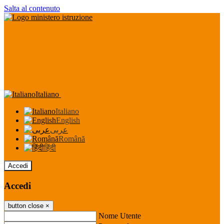
Salta al contenuto
Italiano
Italiano
English
عربى
Română
हिंदी
Accedi
Accedi
button close
×
Nome Utente