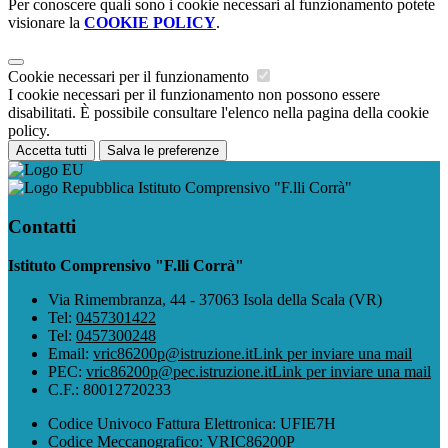
Per conoscere quali sono i cookie necessari al funzionamento potete
visionare la
COOKIE POLICY
.
Cookie necessari per il funzionamento
I cookie necessari per il funzionamento non possono essere
disabilitati. È possibile consultare l'elenco nella pagina della cookie
policy.
Accetta tutti
Salva le preferenze
Istituto Comprensivo "F.lli Corrà"
Contatti
Istituto Comprensivo "F.lli Corrà"
Via Rimembranza, 44 - 37063 Isola della Scala (VR)
Tel:
0457301422
Tel:
0457300248
Email:
vric86200p@istruzione.it
Link per inviare una mail
PEC:
vric86200p@pec.istruzione.it
Link per inviare una mail
C.F.: 80012720233
Codice Univoco Fattura Elettronica: UFIE7H
Codice Meccanografico: VRIC86200P