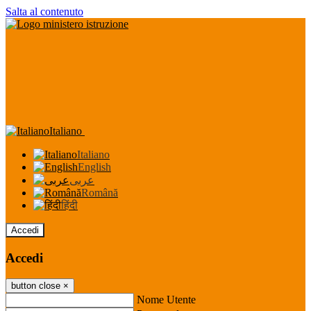
Salta al contenuto
Italiano
Italiano
English
عربى
Română
हिंदी
Accedi
Accedi
button close
×
Nome Utente