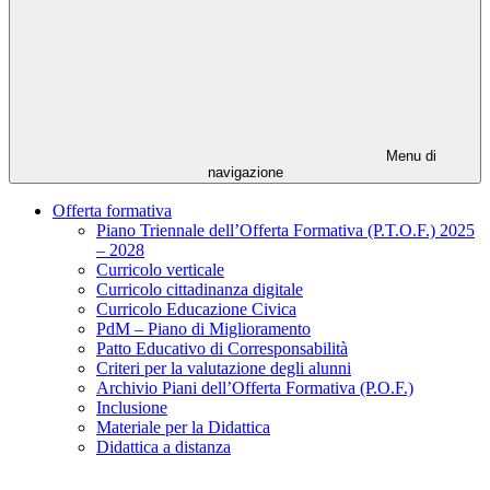
Menu di
navigazione
Offerta formativa
Piano Triennale dell’Offerta Formativa (P.T.O.F.) 2025
– 2028
Curricolo verticale
Curricolo cittadinanza digitale
Curricolo Educazione Civica
PdM – Piano di Miglioramento
Patto Educativo di Corresponsabilità
Criteri per la valutazione degli alunni
Archivio Piani dell’Offerta Formativa (P.O.F.)
Inclusione
Materiale per la Didattica
Didattica a distanza