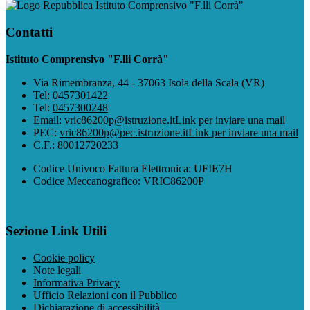
Istituto Comprensivo "F.lli Corrà"
Contatti
Istituto Comprensivo "F.lli Corrà"
Via Rimembranza, 44 - 37063 Isola della Scala (VR)
Tel:
0457301422
Tel:
0457300248
Email:
vric86200p@istruzione.it
Link per inviare una mail
PEC:
vric86200p@pec.istruzione.it
Link per inviare una mail
C.F.: 80012720233
Codice Univoco Fattura Elettronica: UFIE7H
Codice Meccanografico: VRIC86200P
Sezione Link Utili
Cookie policy
Note legali
Informativa Privacy
Ufficio Relazioni con il Pubblico
Dichiarazione di accessibilità