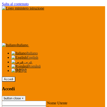
Salta al contenuto
Italiano
Italiano
English
عربى
Română
हिंदी
Accedi
Accedi
button close
×
Nome Utente