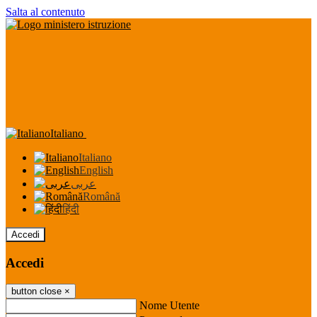
Salta al contenuto
Italiano
Italiano
English
عربى
Română
हिंदी
Accedi
Accedi
button close
×
Nome Utente