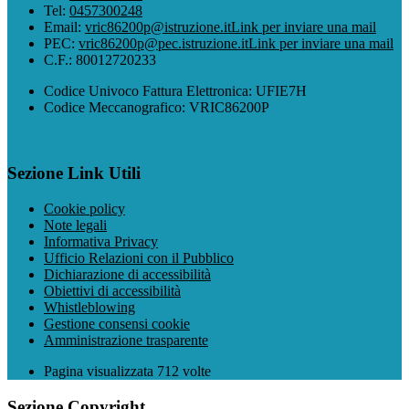
Tel:
0457300248
Email:
vric86200p@istruzione.it
Link per inviare una mail
PEC:
vric86200p@pec.istruzione.it
Link per inviare una mail
C.F.: 80012720233
Codice Univoco Fattura Elettronica: UFIE7H
Codice Meccanografico: VRIC86200P
Sezione Link Utili
Cookie policy
Note legali
Informativa Privacy
Ufficio Relazioni con il Pubblico
Dichiarazione di accessibilità
Obiettivi di accessibilità
Whistleblowing
Gestione consensi cookie
Amministrazione trasparente
Pagina visualizzata
712
volte
Sezione Copyright