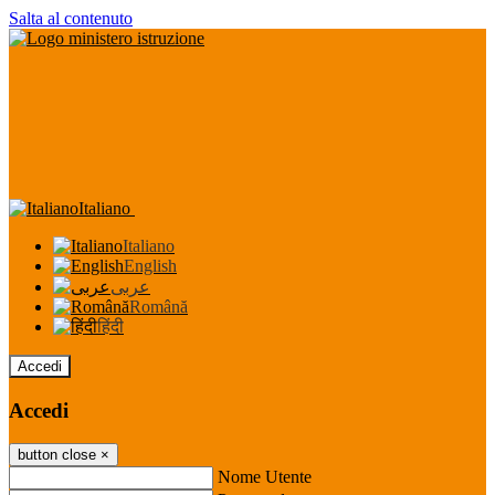
Salta al contenuto
Italiano
Italiano
English
عربى
Română
हिंदी
Accedi
Accedi
button close
×
Nome Utente