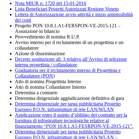
Nota MIUR n. 1720 del 15-01-2016
Lista Beneficiari Progetti Autorizzati Regione Veneto
Lettera di Autorizzazione avvio attività e inizio ammissibilità
dei costi
Progetto PON 10.8.1.A1-FERSPON-VE-2015-121 –
Assunzione in bilancio
Provvedimento di nomina R.U.P.
Avviso interno per il reclutamento di un progettista e un
collaudatore
Azione di disseminazione
Decreto sostituzione all. 3 relativo all’Avviso di selezione
interna progettista / collaudatore
Graduatoria per il reclutamento interno di Progettista e
Collaudatore (PON)
Atto di nomina Progettista Interno
Atto di nomina Collaudatore Interno
Determina a contrarre
Determina dirigenziale aggiudicazione definitiva di gara
Determina dirigenziale per targa pubblicitaria Progetto
Europeo P.O.N. infrastrutture di rete LAN/WLAN
Applicazione entro il quinto d’obbligo del contratto per la
fornitura di infrastrutture tecnologiche relative al
finanziamento “
PON
10.8.1.A1-FESRPON-VE-2015-121”.
Determina dirigenziale per targa pubblicitaria Progetto
Europeo P.O.N. infrastrutture di rete LAN/WLAN –