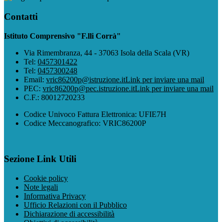
Contatti
Istituto Comprensivo "F.lli Corrà"
Via Rimembranza, 44 - 37063 Isola della Scala (VR)
Tel:
0457301422
Tel:
0457300248
Email:
vric86200p@istruzione.it
Link per inviare una mail
PEC:
vric86200p@pec.istruzione.it
Link per inviare una mail
C.F.: 80012720233
Codice Univoco Fattura Elettronica: UFIE7H
Codice Meccanografico: VRIC86200P
Sezione Link Utili
Cookie policy
Note legali
Informativa Privacy
Ufficio Relazioni con il Pubblico
Dichiarazione di accessibilità