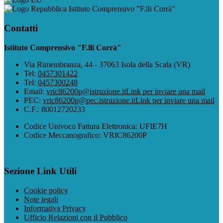
Istituto Comprensivo "F.lli Corrà"
Contatti
Istituto Comprensivo "F.lli Corrà"
Via Rimembranza, 44 - 37063 Isola della Scala (VR)
Tel:
0457301422
Tel:
0457300248
Email:
vric86200p@istruzione.it
Link per inviare una mail
PEC:
vric86200p@pec.istruzione.it
Link per inviare una mail
C.F.: 80012720233
Codice Univoco Fattura Elettronica: UFIE7H
Codice Meccanografico: VRIC86200P
Sezione Link Utili
Cookie policy
Note legali
Informativa Privacy
Ufficio Relazioni con il Pubblico