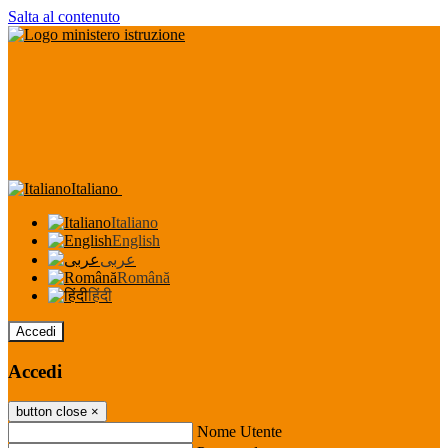
Salta al contenuto
Italiano
Italiano
English
عربى
Română
हिंदी
Accedi
Accedi
button close
×
Nome Utente