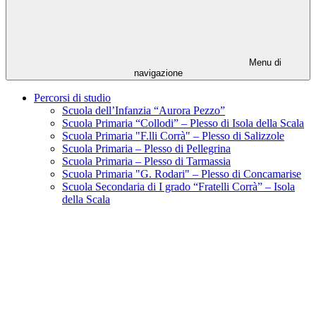
Menu di
navigazione
Percorsi di studio
Scuola dell’Infanzia “Aurora Pezzo”
Scuola Primaria “Collodi” – Plesso di Isola della Scala
Scuola Primaria "F.lli Corrà" – Plesso di Salizzole
Scuola Primaria – Plesso di Pellegrina
Scuola Primaria – Plesso di Tarmassia
Scuola Primaria "G. Rodari" – Plesso di Concamarise
Scuola Secondaria di I grado “Fratelli Corrà” – Isola
della Scala