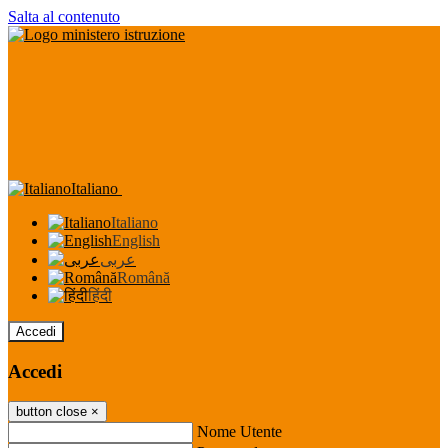
Salta al contenuto
Italiano
Italiano
English
عربى
Română
हिंदी
Accedi
Accedi
button close
×
Nome Utente